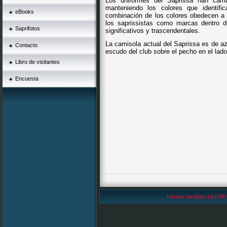
Los uniformes del Saprissa han camb
manteniendo los colores que identifi
eBooks
combinación de los colores obedecen a e
los saprissistas como marcas dentro de
Saprifotos
significativos y trascendentales.
La camisola actual del Saprissa es de azu
Contacto
escudo del club sobre el pecho en el lado
Libro de visitantes
Encuesta
Hemos recibido 140798 