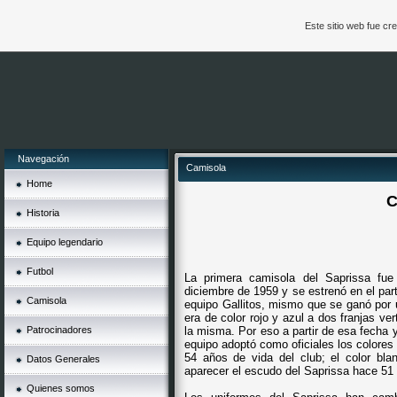
Este sitio web fue c
Navegación
Camisola
Home
C
Historia
Equipo legendario
Futbol
La primera camisola del Saprissa fue
diciembre de 1959 y se estrenó en el part
Camisola
equipo Gallitos, mismo que se ganó por 
era de color rojo y azul a dos franjas ve
Patrocinadores
la misma. Por eso a partir de esa fecha y
equipo adoptó como oficiales los colores
54 años de vida del club; el color blan
Datos Generales
aparecer el escudo del Saprissa hace 51
Quienes somos