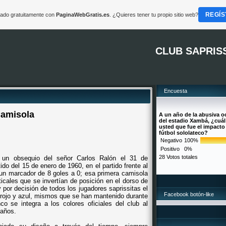
REGÍS
reado gratuitamente con
PaginaWebGratis.es
. ¿Quieres tener tu propio sitio web?
CLUB SAPRIS
Encuesta
amisola
A un año de la abusiva 
del estadio Xambá, ¿cuál
usted que fue el impacto
fútbol sololateco?
Negativo
100%
Positivo
0%
28 Votos totales
 un obsequio del señor Carlos Ralón el 31 de
ido del 15 de enero de 1960, en el partido frente al
un marcador de 8 goles a 0; esa primera camisola
rticales que se invertían de posición en el dorso de
 por decisión de todos los jugadores saprissitas el
Facebook botón-like
 rojo y azul, mismos que se han mantenido durante
co se integra a los colores oficiales del club al
 años.