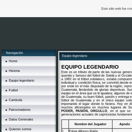
Este sitio web fue c
Navegación
Equipo legendario
Home
EQUIPO LEGENDARIO
Historia
Este es un tributo de parte de las nuevas genera
querido y famoso del fútbol de Sololá y el Occid
a 1983 en el fútbol sololateco, estaba compuest
Equipo legendario
individual y condición física; se convirtió desde 
por ende en el más disputado de la región, repr
Guatemala, llenándolo de glorias deportivas. 
Futbol
equipo en el área que se le igualara; algunos de 
de Guatemala, su buen fútbol, pasión y entrega e
Camisola
fútbol de Guatemala y en el único equipo solo
importando el lugar donde lo hiciera. Hoy en d
muchos aficionados en muchos lugares de Solo
Patrocinadores
PODER, PASIÓN, ORGULLO
, en el que se
generaciones actuales de saprissistas fundamen
Datos Generales
Nombre del Jugador
Apodo
Quienes somos
1
Edgar Alfonso Ralón