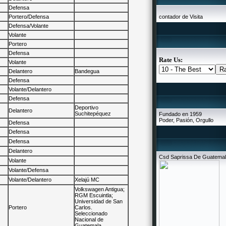
Defensa
Portero/Defensa
contador de Visita
Defensa/Volante
Volante
Portero
Defensa
Rate Us:
Volante
Delantero
Bandegua
Defensa
Volante/Delantero
Defensa
Deportivo
Delantero
Suchitepéquez
Fundado en 1959
Poder, Pasión, Orgullo
Defensa
Defensa
Defensa
Delantero
Csd Saprissa De Guatema
Volante
Volante/Defensa
Volante/Delantero
Xelajú MC
Volkswagen Antigua;
RGM Escuintla;
Universidad de San
Portero
Carlos.
Seleccionado
Nacional de
Guatemala.