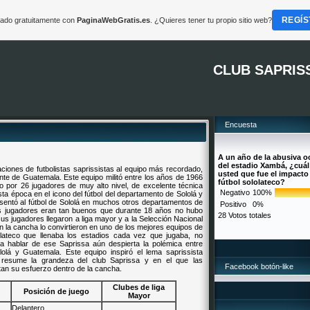
REGÍS
reado gratuitamente con
PaginaWebGratis.es
. ¿Quieres tener tu propio sitio web?
CLUB SAPRIS
Encuesta
A un año de la abusiva 
del estadio Xambá, ¿cuál
ciones de futbolistas saprissistas al equipo más recordado,
usted que fue el impacto
ente de Guatemala. Este equipo militó entre los años de 1966
fútbol sololateco?
o por 26 jugadores de muy alto nivel, de excelente técnica
Negativo
100%
esta época en el icono del fútbol del departamento de Sololá y
esentó al fútbol de Sololá en muchos otros departamentos de
Positivo
0%
Sus jugadores eran tan buenos que durante 18 años no hubo
28 Votos totales
sus jugadores llegaron a liga mayor y a la Selección Nacional
n la cancha lo convirtieron en uno de los mejores equipos de
lateco que llenaba los estadios cada vez que jugaba, no
ía hablar de ese Saprissa aún despierta la polémica entre
lá y Guatemala. Este equipo inspiró el lema saprissista
 resume la grandeza del club Saprissa y en el que las
Facebook botón-like
tan su esfuerzo dentro de la cancha.
Clubes de liga
Posición de juego
Mayor
Delantero