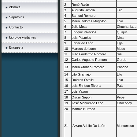
2
René Ralón
eBooks
3
Augusto Rimola
Tito
4
Samuel Romero
Saprifotos
5
Mario Dolores Mogollón
Lolo
6
Julio Mota
Chucha flaca
Contacto
7
Enrique Palacios
Quique
Libro de visitantes
8
Luis Palacios
Nina
9
Edgar de León
Ega
Encuesta
10
Marcos de León
Maco
11
Julio Guillermo Romero
Sisi
12
Carlos Augusto Romero
Gordo
13
Mario Alfonso Romero
Poncho
14
Lito Gramajo
Lito
15
Dolores Ovalle
Lolo
16
Luis Enrique Rivera
Pala
17
Luis Yaxón
18
Oscar Sapón
Pepe
19
José Manuel de León
Choconoy
20
Manolo Hurtado
21
Alvaro Adolfo De León
Monterroso