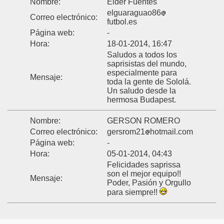
Nombre:
Elder Fuentes
elguaraguao86
Correo electrónico:
futbol.es
Página web:
-
Hora:
18-01-2014, 16:47
Saludos a todos los
saprisistas del mundo,
especialmente para
Mensaje:
toda la gente de Sololá.
Un saludo desde la
hermosa Budapest.
Nombre:
GERSON ROMERO
Correo electrónico:
gersrom21
hotmail.com
Página web:
-
Hora:
05-01-2014, 04:43
Felicidades saprissa
son el mejor equipo!!
Mensaje:
Poder, Pasión y Orgullo
para siempre!!