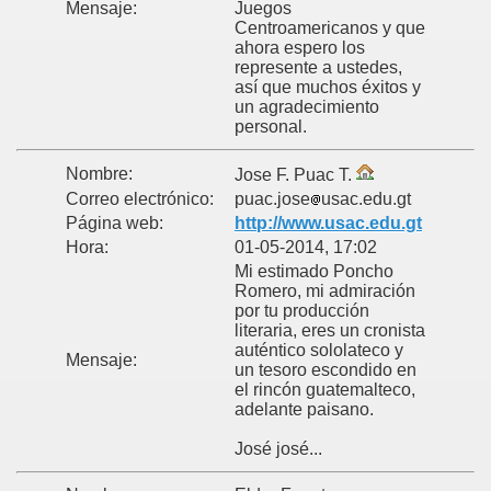
Mensaje:
Juegos
Centroamericanos y que
ahora espero los
represente a ustedes,
así que muchos éxitos y
un agradecimiento
personal.
Nombre:
Jose F. Puac T.
Correo electrónico:
puac.jose
usac.edu.gt
Página web:
http://www.usac.edu.gt
Hora:
01-05-2014, 17:02
Mi estimado Poncho
Romero, mi admiración
por tu producción
literaria, eres un cronista
auténtico sololateco y
Mensaje:
un tesoro escondido en
el rincón guatemalteco,
adelante paisano.
José josé...