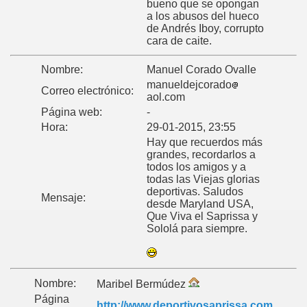
bueno que se opongan
a los abusos del hueco
de Andrés Iboy, corrupto
cara de caite.
Nombre:
Manuel Corado Ovalle
manueldejcorado
Correo electrónico:
aol.com
Página web:
-
Hora:
29-01-2015, 23:55
Hay que recuerdos más
grandes, recordarlos a
todos los amigos y a
todas las Viejas glorias
deportivas. Saludos
Mensaje:
desde Maryland USA,
Que Viva el Saprissa y
Sololá para siempre.
Nombre:
Maribel Bermúdez
Página
http://www.deportivosaprissa.com