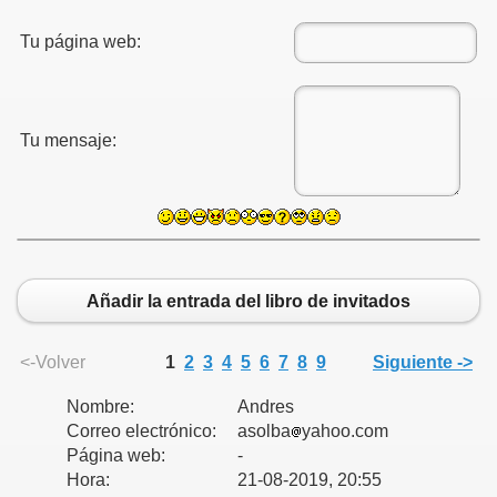
Tu página web:
Tu mensaje:
Añadir la entrada del libro de invitados
<-Volver
1
2
3
4
5
6
7
8
9
Siguiente ->
Nombre:
Andres
Correo electrónico:
asolba
yahoo.com
Página web:
-
Hora:
21-08-2019, 20:55