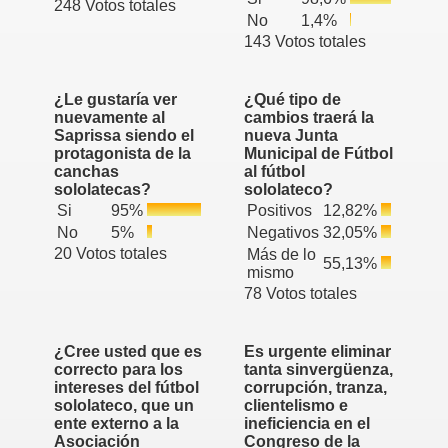
248 Votos totales
No
1,4%
143 Votos totales
¿Le gustaría ver
¿Qué tipo de
nuevamente al
cambios traerá la
Saprissa siendo el
nueva Junta
protagonista de la
Municipal de Fútbol
canchas
al fútbol
sololatecas?
sololateco?
Si
95%
Positivos
12,82%
No
5%
Negativos
32,05%
20 Votos totales
Más de lo
55,13%
mismo
78 Votos totales
¿Cree usted que es
Es urgente eliminar
correcto para los
tanta sinvergüenza,
intereses del fútbol
corrupción, tranza,
sololateco, que un
clientelismo e
ente externo a la
ineficiencia en el
Asociación
Congreso de la