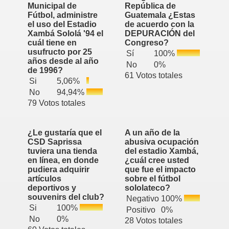
Municipal de
República de
Fútbol, administre
Guatemala ¿Estas
el uso del Estadio
de acuerdo con la
Xambá Sololá '94 el
DEPURACIÓN del
cuál tiene en
Congreso?
usufructo por 25
Sí
100%
años desde al año
No
0%
de 1996?
61 Votos totales
Si
5,06%
No
94,94%
79 Votos totales
¿Le gustaría que el
A un año de la
CSD Saprissa
abusiva ocupación
tuviera una tienda
del estadio Xambá,
en línea, en donde
¿cuál cree usted
pudiera adquirir
que fue el impacto
artículos
sobre el fútbol
deportivos y
sololateco?
souvenirs del club?
Negativo
100%
Si
100%
Positivo
0%
No
0%
28 Votos totales