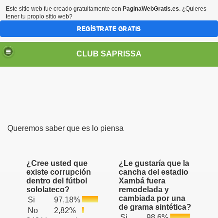
Este sitio web fue creado gratuitamente con
PaginaWebGratis.es
. ¿Quieres
tener tu propio sitio web?
REGÍSTRATE GRATIS
CLUB SAPRISSA
Queremos saber que es lo piensa
¿Cree usted que
¿Le gustaría que la
existe corrupción
cancha del estadio
dentro del fútbol
Xambá fuera
sololateco?
remodelada y
cambiada por una
Si
97,18%
de grama sintética?
No
2,82%
Si
98,6%