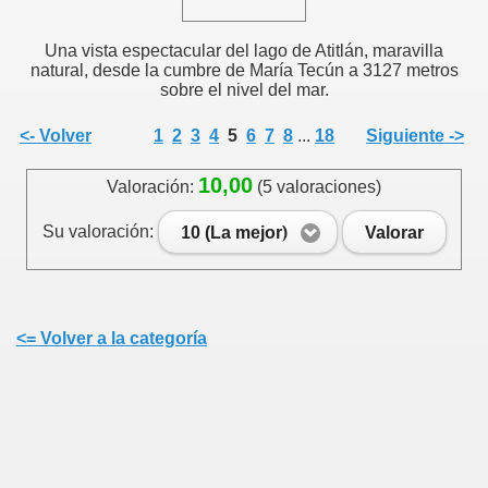
Una vista espectacular del lago de Atitlán, maravilla
natural, desde la cumbre de María Tecún a 3127 metros
sobre el nivel del mar.
<- Volver
1
2
3
4
5
6
7
8
...
18
Siguiente ->
10,00
Valoración:
(5 valoraciones)
Su valoración:
10 (La mejor)
Valorar
<= Volver a la categoría