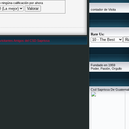
 ningúna calificación por ahora
contador de Visita
Rate Us:
visitantes Amigos del CSD Saprissa
Fundado en 1959
Poder, Pasión, Orgullo
Csd Saprissa De Guatema