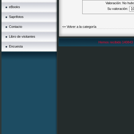
Valoración: No hubo
eBooks
Su valoración:
Saprifotos
Contacto
<= Volver a la categoría
Libro de visitantes
Hemos recibido 140843 
Encuesta