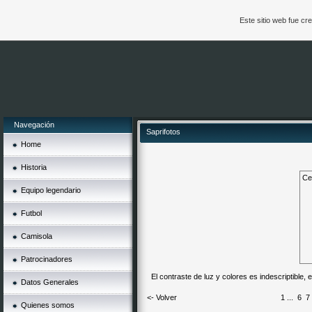
Este sitio web fue c
Navegación
Saprifotos
Home
Historia
Cel
Equipo legendario
Futbol
Camisola
Patrocinadores
El contraste de luz y colores es indescriptible, e
Datos Generales
<- Volver
1
...
6
7
Quienes somos