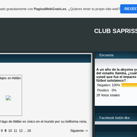
REGÍS
reado gratuitamente con
PaginaWebGratis.es
. ¿Quieres tener tu propio sitio web?
CLUB SAPRIS
Encuesta
A un año de la abusiva 
del estadio Xambá, ¿cuál
usted que fue el impacto
ajes en Atitlán
fútbol sololateco?
Negativo
100%
Positivo
0%
28 Votos totales
Facebook botón-like
l lago de Atitlán es único en el mundo por su bellísima vista.
8
9
10
11
12
...
18
Siguiente ->